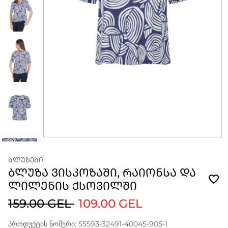
ᲑᲚᲣᲖᲔᲑᲘ
ᲑᲚᲣᲖᲐ ᲕᲘᲡᲙᲝᲖᲐᲨᲘ, ᲠᲐᲘᲝᲜᲡᲐ ᲓᲐ
ᲚᲘᲚᲔᲜᲘᲡ ᲥᲡᲝᲕᲘᲚᲨᲘ
159.00 GEL
109.00 GEL
პროდუქტის ნომერი: 55593-32491-40045-905-1