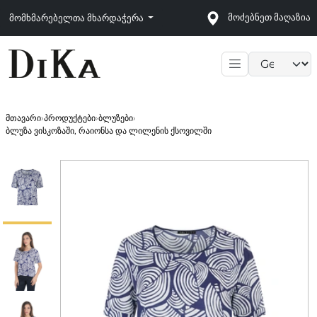
მოძებნეთ მაღაზია
მომხმარებელთა მხარდაჭერა
Language sele
მთავარი
›
პროდუქტები
›
ბლუზები
›
ბლუზა ვისკოზაში, რაიონსა და ლილენის ქსოვილში