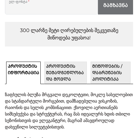
ელ-ფოსტა
*
ᲒᲐᲒᲖᲐᲕᲜᲐ
300 ლარზე მეტი ღირებულების შეკვეთაზე
მიწოდება უფასოა!
ᲞᲠᲝᲓᲣᲥᲢᲘᲡ
ᲞᲠᲝᲓᲣᲥᲢᲘᲡ
ᲛᲘᲬᲝᲓᲔᲑᲘᲡ /
ᲘᲜᲤᲝᲠᲛᲐᲪᲘᲐ
ᲨᲔᲛᲐᲓᲒᲔᲜᲚᲝᲑᲐ
ᲓᲐᲑᲠᲣᲜᲔᲑᲘᲡ
ᲓᲐ ᲛᲝᲕᲚᲐ
ᲞᲝᲚᲘᲢᲘᲙᲐ
ზაფხულის ბლუზა მრგვალი დეკოლტეთი, მოკლე სახელოებით
და სტანდარტული მორგებით, დამზადებულია ვისკოზის,
რაიონის და სელის კომბინაციით. ქსოვილი აერთიანებს
სიმსუბუქესა და სტრუქტურას, რაც მას იდეალურს ხდის თბილი
სეზონისთვის და ელეგანტური, მაგრამ ამავდროულად
დახვეწილი სილუეტებისთვის.