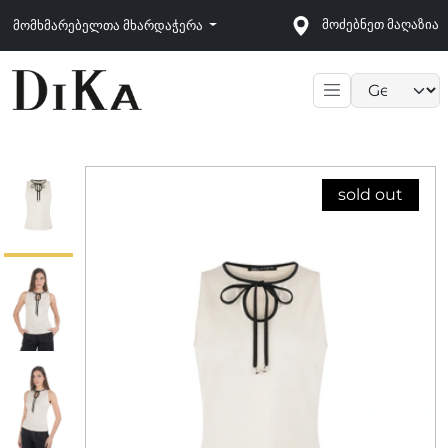
მოძებნეთ მაღაზია
მომხმარებელთა მხარდაჭერა
Language sele
sold out