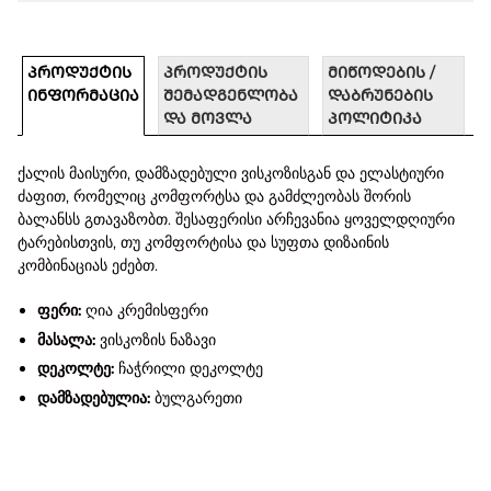
ᲞᲠᲝᲓᲣᲥᲢᲘᲡ
ᲞᲠᲝᲓᲣᲥᲢᲘᲡ
ᲛᲘᲬᲝᲓᲔᲑᲘᲡ /
ᲘᲜᲤᲝᲠᲛᲐᲪᲘᲐ
ᲨᲔᲛᲐᲓᲒᲔᲜᲚᲝᲑᲐ
ᲓᲐᲑᲠᲣᲜᲔᲑᲘᲡ
ᲓᲐ ᲛᲝᲕᲚᲐ
ᲞᲝᲚᲘᲢᲘᲙᲐ
ქალის მაისური, დამზადებული ვისკოზისგან და ელასტიური
ძაფით, რომელიც კომფორტსა და გამძლეობას შორის
ბალანსს გთავაზობთ. შესაფერისი არჩევანია ყოველდღიური
ტარებისთვის, თუ კომფორტისა და სუფთა დიზაინის
კომბინაციას ეძებთ.
ფერი:
ღია კრემისფერი
მასალა:
ვისკოზის ნაზავი
დეკოლტე:
ჩაჭრილი დეკოლტე
დამზადებულია:
ბულგარეთი