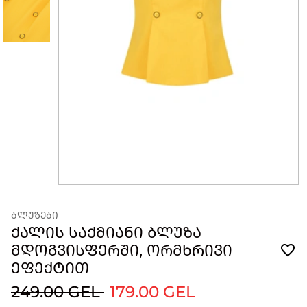
ᲑᲚᲣᲖᲔᲑᲘ
ᲥᲐᲚᲘᲡ ᲡᲐᲥᲛᲘᲐᲜᲘ ᲑᲚᲣᲖᲐ
ᲛᲓᲝᲒᲕᲘᲡᲤᲔᲠᲨᲘ, ᲝᲠᲛᲮᲠᲘᲕᲘ
ᲔᲤᲔᲥᲢᲘᲗ
249.00 GEL
179.00 GEL