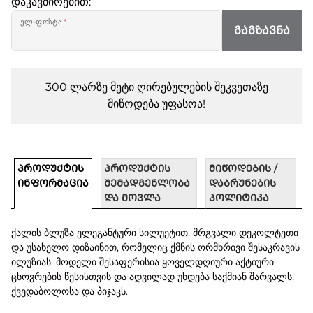
დაკავშირებით:
ელ-ფოსტა
*
ᲒᲐᲒᲖᲐᲕᲜᲐ
300 ლარზე მეტი ღირებულების შეკვეთაზე
მიწოდება უფასოა!
ᲞᲠᲝᲓᲣᲥᲢᲘᲡ
ᲞᲠᲝᲓᲣᲥᲢᲘᲡ
ᲛᲘᲬᲝᲓᲔᲑᲘᲡ /
ᲘᲜᲤᲝᲠᲛᲐᲪᲘᲐ
ᲨᲔᲛᲐᲓᲒᲔᲜᲚᲝᲑᲐ
ᲓᲐᲑᲠᲣᲜᲔᲑᲘᲡ
ᲓᲐ ᲛᲝᲕᲚᲐ
ᲞᲝᲚᲘᲢᲘᲙᲐ
ქალის ბლუზა ელეგანტური სილუეტით, მრგვალი დეკოლტეთი
და უსახელო დიზაინით, რომელიც ქმნის ორმხრივი შესაკრავის
ილუზიას. მოდელი შესაფერისია ყოველდღიური აქტიური
ცხოვრების წესისთვის და ადვილად უხდება საქმიან შარვალს,
ქვედაბოლოსა და პიჯაკს.