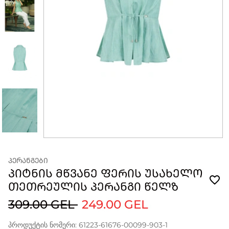
ᲞᲔᲠᲐᲜᲒᲔᲑᲘ
ᲞᲘᲢᲜᲘᲡ ᲛᲬᲕᲐᲜᲔ ᲤᲔᲠᲘᲡ ᲣᲡᲐᲮᲔᲚᲝ
ᲗᲔᲗᲠᲔᲣᲚᲘᲡ ᲞᲔᲠᲐᲜᲒᲘ ᲬᲔᲚᲖ
309.00 GEL
249.00 GEL
პროდუქტის ნომერი: 61223-61676-00099-903-1