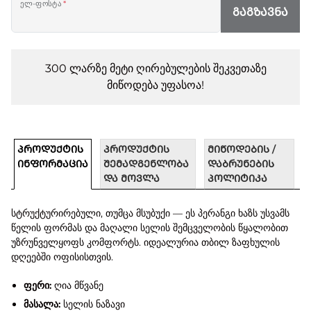
ელ-ფოსტა
*
ᲒᲐᲒᲖᲐᲕᲜᲐ
300 ლარზე მეტი ღირებულების შეკვეთაზე
მიწოდება უფასოა!
ᲞᲠᲝᲓᲣᲥᲢᲘᲡ
ᲞᲠᲝᲓᲣᲥᲢᲘᲡ
ᲛᲘᲬᲝᲓᲔᲑᲘᲡ /
ᲘᲜᲤᲝᲠᲛᲐᲪᲘᲐ
ᲨᲔᲛᲐᲓᲒᲔᲜᲚᲝᲑᲐ
ᲓᲐᲑᲠᲣᲜᲔᲑᲘᲡ
ᲓᲐ ᲛᲝᲕᲚᲐ
ᲞᲝᲚᲘᲢᲘᲙᲐ
სტრუქტურირებული, თუმცა მსუბუქი — ეს პერანგი ხაზს უსვამს
წელის ფორმას და მაღალი სელის შემცველობის წყალობით
უზრუნველყოფს კომფორტს. იდეალურია თბილ ზაფხულის
დღეებში ოფისისთვის.
ფერი:
ღია მწვანე
მასალა:
სელის ნაზავი