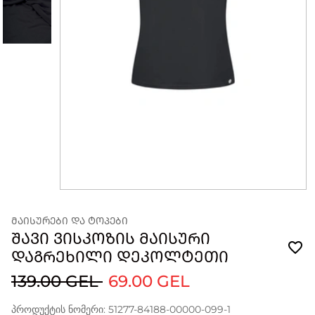
ᲛᲐᲘᲡᲣᲠᲔᲑᲘ ᲓᲐ ᲢᲝᲞᲔᲑᲘ
ᲨᲐᲕᲘ ᲕᲘᲡᲙᲝᲖᲘᲡ ᲛᲐᲘᲡᲣᲠᲘ
ᲓᲐᲒᲠᲔᲮᲘᲚᲘ ᲓᲔᲙᲝᲚᲢᲔᲗᲘ
139.00 GEL
69.00 GEL
პროდუქტის ნომერი: 51277-84188-00000-099-1