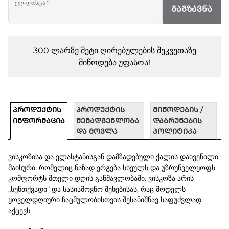
ელ-ფოსტა
*
ᲒᲐᲒᲖᲐᲕᲜᲐ
300 ლარზე მეტი ღირებულების შეკვეთაზე
მიწოდება უფასოა!
ᲞᲠᲝᲓᲣᲥᲢᲘᲡ
ᲞᲠᲝᲓᲣᲥᲢᲘᲡ
ᲛᲘᲬᲝᲓᲔᲑᲘᲡ /
ᲘᲜᲤᲝᲠᲛᲐᲪᲘᲐ
ᲨᲔᲛᲐᲓᲒᲔᲜᲚᲝᲑᲐ
ᲓᲐᲑᲠᲣᲜᲔᲑᲘᲡ
ᲓᲐ ᲛᲝᲕᲚᲐ
ᲞᲝᲚᲘᲢᲘᲙᲐ
ვისკოზისა და ელასტანისგან დამზადებული ქალის დახვეწილი
მაისური, რომელიც ნაზად ერგება სხეულს და უზრუნველყოფს
კომფორტს მთელი დღის განმავლობაში. ვისკოზა არის
„სუნთქვადი“ და სასიამოვნო შეხებისას, რაც მოდელს
ყოველდღიური ჩაცმულობისთვის შესანიშნავ საფუძვლად
აქცევს.