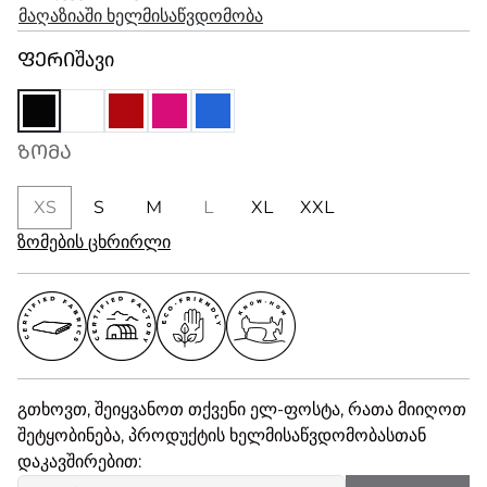
მაღაზიაში ხელმისაწვდომობა
ᲤᲔᲠᲘ
შავი
ᲖᲝᲛᲐ
XS
S
M
L
XL
XXL
ზომების ცხრირლი
გთხოვთ, შეიყვანოთ თქვენი ელ-ფოსტა, რათა მიიღოთ
შეტყობინება, პროდუქტის ხელმისაწვდომობასთან
დაკავშირებით: