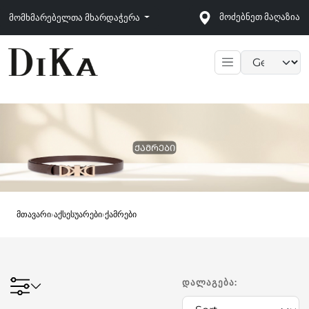
მოძებნეთ მაღაზია
მომხმარებელთა მხარდაჭერა
Language sele
ᲥᲐᲛᲠᲔᲑᲘ
მთავარი
›
აქსესუარები
›
ქამრები
ᲓᲐᲚᲐᲒᲔᲑᲐ: