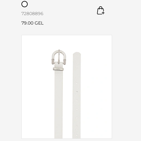
72
80
88
96
79.00 GEL