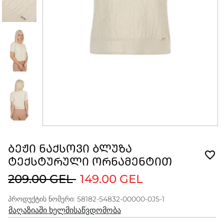
ᲑᲔᲟᲘ ᲜᲐᲥᲡᲝᲕᲘ ᲑᲚᲣᲖᲐ
ᲢᲔᲥᲡᲢᲣᲠᲣᲚᲘ ᲝᲠᲜᲐᲛᲔᲜᲢᲘᲗ
209.00 GEL
149.00 GEL
პროდუქტის ნომერი: 58182-54832-00000-0J5-1
მაღაზიაში ხელმისაწვდომობა