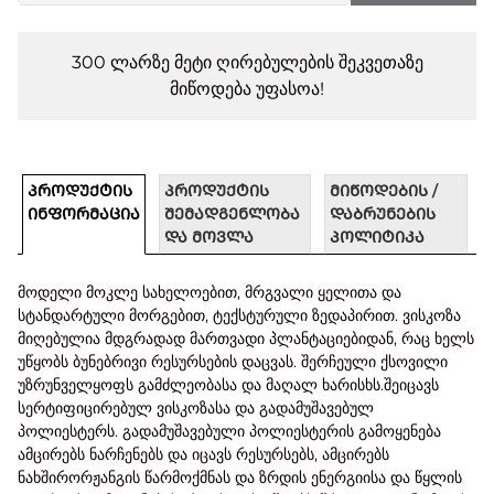
300 ლარზე მეტი ღირებულების შეკვეთაზე
მიწოდება უფასოა!
ᲞᲠᲝᲓᲣᲥᲢᲘᲡ
ᲞᲠᲝᲓᲣᲥᲢᲘᲡ
ᲛᲘᲬᲝᲓᲔᲑᲘᲡ /
ᲘᲜᲤᲝᲠᲛᲐᲪᲘᲐ
ᲨᲔᲛᲐᲓᲒᲔᲜᲚᲝᲑᲐ
ᲓᲐᲑᲠᲣᲜᲔᲑᲘᲡ
ᲓᲐ ᲛᲝᲕᲚᲐ
ᲞᲝᲚᲘᲢᲘᲙᲐ
მოდელი მოკლე სახელოებით, მრგვალი ყელითა და
სტანდარტული მორგებით, ტექსტურული ზედაპირით. ვისკოზა
მიღებულია მდგრადად მართვადი პლანტაციებიდან, რაც ხელს
უწყობს ბუნებრივი რესურსების დაცვას. შერჩეული ქსოვილი
უზრუნველყოფს გამძლეობასა და მაღალ ხარისხს.შეიცავს
სერტიფიცირებულ ვისკოზასა და გადამუშავებულ
პოლიესტერს. გადამუშავებული პოლიესტერის გამოყენება
ამცირებს ნარჩენებს და იცავს რესურსებს, ამცირებს
ნახშირორჟანგის წარმოქმნას და ზრდის ენერგიისა და წყლის