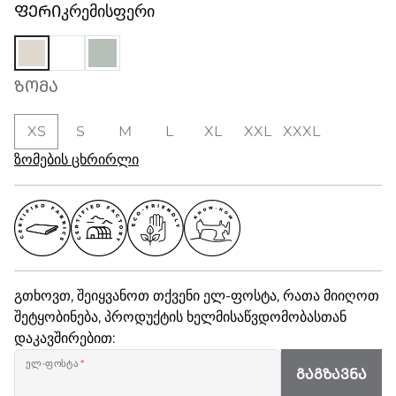
ᲤᲔᲠᲘ
კრემისფერი
ᲖᲝᲛᲐ
XS
S
M
L
XL
XXL
XXXL
ზომების ცხრირლი
გთხოვთ, შეიყვანოთ თქვენი ელ-ფოსტა, რათა მიიღოთ
შეტყობინება, პროდუქტის ხელმისაწვდომობასთან
დაკავშირებით:
ელ-ფოსტა
*
ᲒᲐᲒᲖᲐᲕᲜᲐ