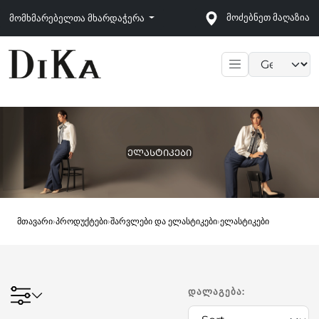
მოძებნეთ მაღაზია
მომხმარებელთა მხარდაჭერა
Language sele
ᲔᲚᲐᲡᲢᲘᲙᲔᲑᲘ
მთავარი
›
პროდუქტები
›
შარვლები და ელასტიკები
›
ელასტიკები
ᲓᲐᲚᲐᲒᲔᲑᲐ: