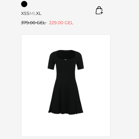
XS
S
M
L
XL
379.00 GEL
229.00 GEL