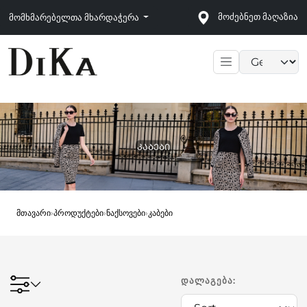
მოძებნეთ მაღაზია
მომხმარებელთა მხარდაჭერა
Language sele
ᲙᲐᲑᲔᲑᲘ
მთავარი
›
პროდუქტები
›
ნაქსოვები
›
კაბები
ᲓᲐᲚᲐᲒᲔᲑᲐ: