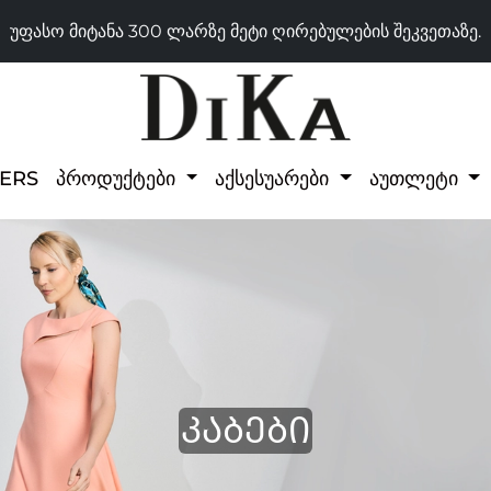
უფასო მიტანა 300 ლარზე მეტი ღირებულების შეკვეთაზე.
LERS
პროდუქტები
აქსესუარები
აუთლეტი
ᲙᲐᲑᲔᲑᲘ