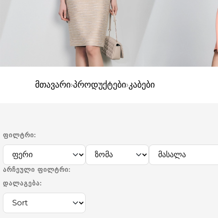
მთავარი
›
პროდუქტები
›
კაბები
ᲤᲘᲚᲢᲠᲘ:
ᲐᲠᲩᲔᲣᲚᲘ ᲤᲘᲚᲢᲠᲘ:
ᲓᲐᲚᲐᲒᲔᲑᲐ: