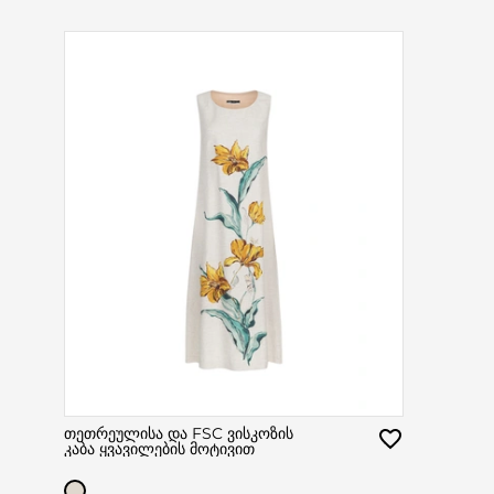
თეთრეულისა და FSC ვისკოზის
კაბა ყვავილების მოტივით