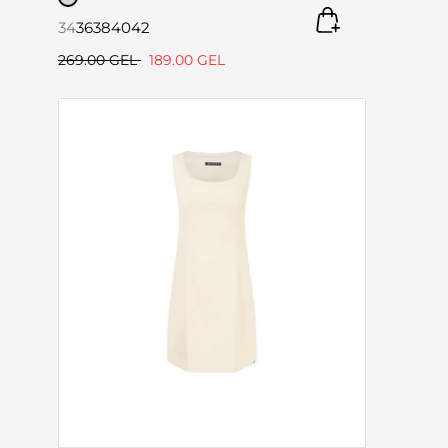
34
36
38
40
42
269.00 GEL
189.00 GEL