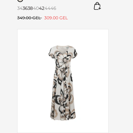
34
36
38
40
42
44
46
349.00 GEL
309.00 GEL