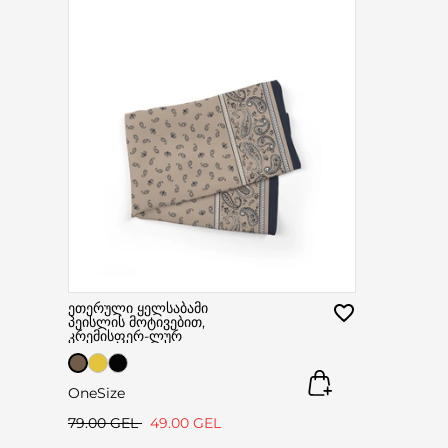
ეთერული ყელსაბამი
პეისლის მოტივებით,
კრემისფერ-ლურ
OneSize
79.00 GEL
49.00 GEL