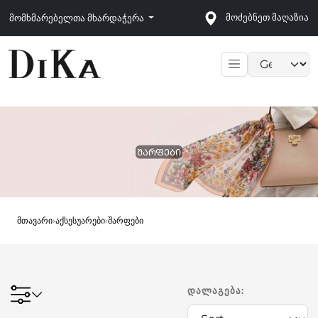
მოძებნეთ მაღაზია
მომხმარებელთა მხარდაჭერა
Language sele
ᲨᲐᲠᲤᲔᲑᲘ
მთავარი
›
აქსესუარები
›
შარფები
ᲓᲐᲚᲐᲒᲔᲑᲐ: