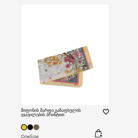
შიფონის შარფი გაზაფხულის
ყვავილების პრინტით
OneSize