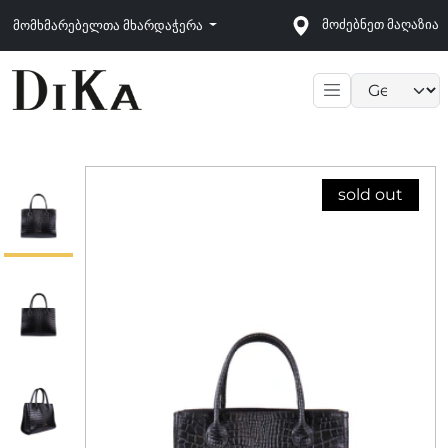
მოძებნეთ მაღაზია
მომხმარებელთა მხარდაჭერა
Language sele
sold out