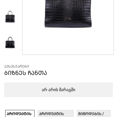
ᲐᲥᲡᲔᲡᲣᲐᲠᲔᲑᲘ
ᲑᲘᲖᲜᲔᲡ ᲩᲐᲜᲗᲐ
არ არის მარაგში
ᲞᲠᲝᲓᲣᲥᲢᲘᲡ
ᲞᲠᲝᲓᲣᲥᲢᲘᲡ
ᲛᲘᲬᲝᲓᲔᲑᲘᲡ /