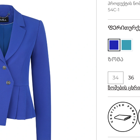
პროდუქტის ნომ
54C-1
ᲤᲔᲠᲘ
თურქ
ᲖᲝᲛᲐ
34
36
ზომების ცხ