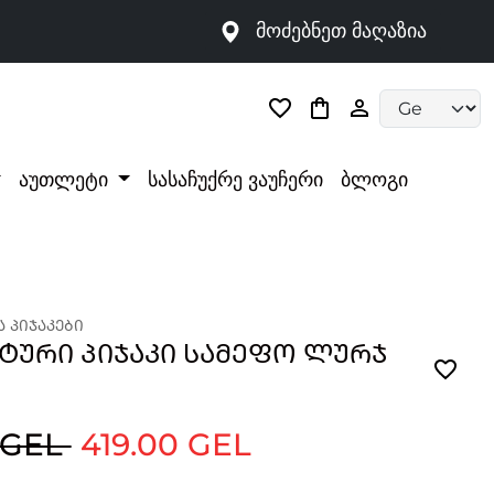
მოძებნეთ მაღაზია
Language selec
აუთლეტი
სასაჩუქრე ვაუჩერი
ბლოგი
 ᲞᲘᲯᲐᲙᲔᲑᲘ
ᲢᲣᲠᲘ ᲞᲘᲯᲐᲙᲘ ᲡᲐᲛᲔᲤᲝ ᲚᲣᲠᲯ
 GEL
419.00 GEL