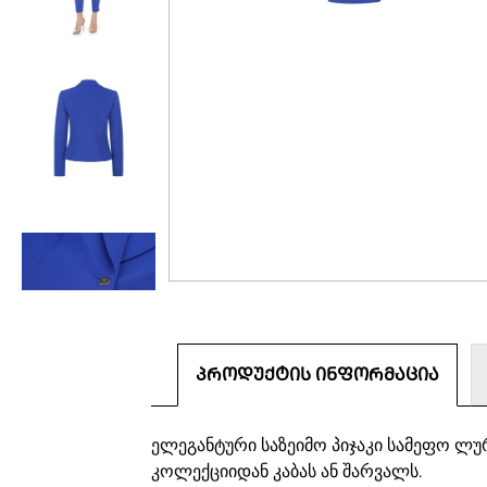
ᲞᲠᲝᲓᲣᲥᲢᲘᲡ ᲘᲜᲤᲝᲠᲛᲐᲪᲘᲐ
ელეგანტური საზეიმო პიჯაკი სამეფო ლუ
კოლექციიდან კაბას ან შარვალს.