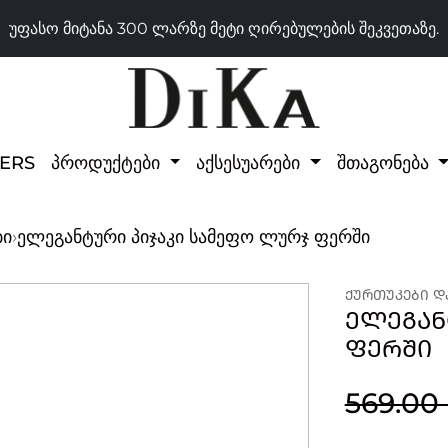
უფასო მიტანა 300 ლარზე მეტი ღირებულების შეკვეთაზე.
LERS
პროდუქტები
აქსესუარები
შთაგონება
ბი
›
ელეგანტური პიჯაკი სამეფო ლურჯ ფერში
ᲥᲣᲠᲗᲣᲙᲔᲑᲘ ᲓᲐ
ᲔᲚᲔᲒᲐᲜ
ᲤᲔᲠᲨᲘ
569.00