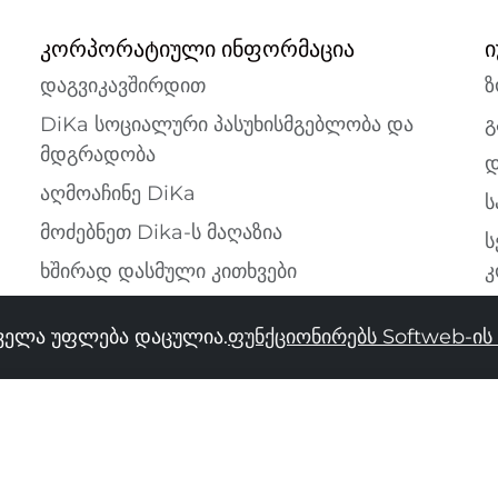
კორპორატიული ინფორმაცია
ი
დაგვიკავშირდით
ზ
DiKa სოციალური პასუხისმგებლობა და
გ
მდგრადობა
დ
აღმოაჩინე DiKa
ს
მოძებნეთ Dika-ს მაღაზია
ს
ხშირად დასმული კითხვები
კ
ყველა უფლება დაცულია.
ფუნქციონირებს Softweb-ი
34
36
38
40
42
44
46