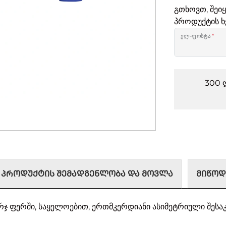
გთხოვთ, შეი
პროდუქტის ხ
ელ-ფოსტა
*
300 
ᲞᲠᲝᲓᲣᲥᲢᲘᲡ ᲨᲔᲛᲐᲓᲒᲔᲜᲚᲝᲑᲐ ᲓᲐ ᲛᲝᲕᲚᲐ
ᲛᲘᲬᲝᲓ
რჯ ფერში, საყელოებით, ერთმკერდიანი ასიმეტრიული შესა