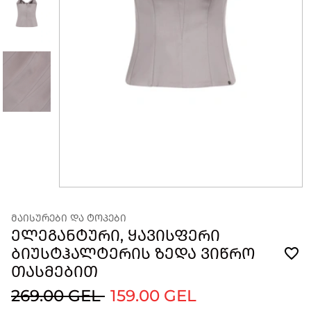
ᲛᲐᲘᲡᲣᲠᲔᲑᲘ ᲓᲐ ᲢᲝᲞᲔᲑᲘ
ᲔᲚᲔᲒᲐᲜᲢᲣᲠᲘ, ᲧᲐᲕᲘᲡᲤᲔᲠᲘ
ᲑᲘᲣᲡᲢᲰᲐᲚᲢᲔᲠᲘᲡ ᲖᲔᲓᲐ ᲕᲘᲬᲠᲝ
ᲗᲐᲡᲛᲔᲑᲘᲗ
269.00 GEL
159.00 GEL