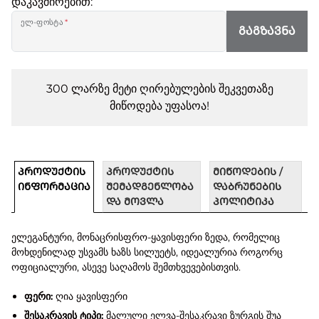
დაკავშირებით:
ელ-ფოსტა
*
ᲒᲐᲒᲖᲐᲕᲜᲐ
300 ლარზე მეტი ღირებულების შეკვეთაზე
მიწოდება უფასოა!
ᲞᲠᲝᲓᲣᲥᲢᲘᲡ
ᲞᲠᲝᲓᲣᲥᲢᲘᲡ
ᲛᲘᲬᲝᲓᲔᲑᲘᲡ /
ᲘᲜᲤᲝᲠᲛᲐᲪᲘᲐ
ᲨᲔᲛᲐᲓᲒᲔᲜᲚᲝᲑᲐ
ᲓᲐᲑᲠᲣᲜᲔᲑᲘᲡ
ᲓᲐ ᲛᲝᲕᲚᲐ
ᲞᲝᲚᲘᲢᲘᲙᲐ
ელეგანტური, მონაცრისფრო-ყავისფერი ზედა, რომელიც
მოხდენილად უსვამს ხაზს სილუეტს, იდეალურია როგორც
ოფიციალური, ასევე საღამოს შემთხვევებისთვის.
ფერი:
ღია ყავისფერი
შესაკრავის ტიპი:
მალული ელვა-შესაკრავი ზურგის შუა