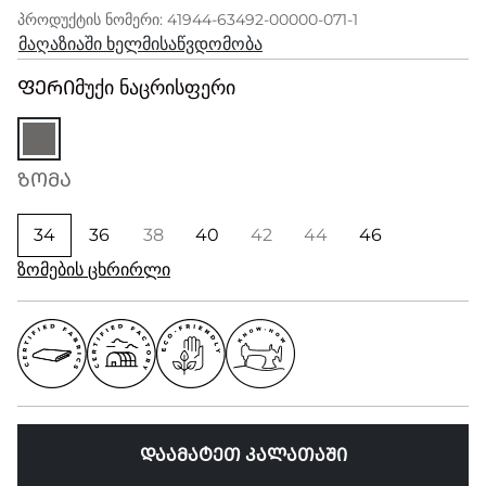
პროდუქტის ნომერი: 41944-63492-00000-071-1
მაღაზიაში ხელმისაწვდომობა
ᲤᲔᲠᲘ
მუქი ნაცრისფერი
ᲖᲝᲛᲐ
34
36
38
40
42
44
46
ზომების ცხრირლი
ᲓᲐᲐᲛᲐᲢᲔᲗ ᲙᲐᲚᲐᲗᲐᲨᲘ