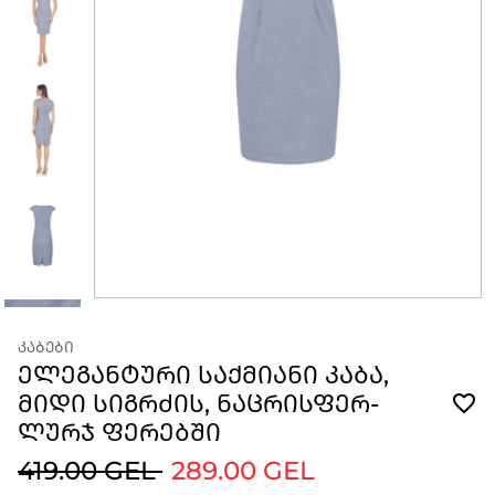
ᲙᲐᲑᲔᲑᲘ
ᲔᲚᲔᲒᲐᲜᲢᲣᲠᲘ ᲡᲐᲥᲛᲘᲐᲜᲘ ᲙᲐᲑᲐ,
ᲛᲘᲓᲘ ᲡᲘᲒᲠᲫᲘᲡ, ᲜᲐᲪᲠᲘᲡᲤᲔᲠ-
ᲚᲣᲠᲯ ᲤᲔᲠᲔᲑᲨᲘ
419.00 GEL
289.00 GEL