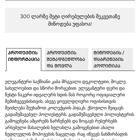
300 ლარზე მეტი ღირებულების შეკვეთაზე
მიწოდება უფასოა!
ᲞᲠᲝᲓᲣᲥᲢᲘᲡ
ᲞᲠᲝᲓᲣᲥᲢᲘᲡ
ᲛᲘᲬᲝᲓᲔᲑᲘᲡ /
ᲘᲜᲤᲝᲠᲛᲐᲪᲘᲐ
ᲨᲔᲛᲐᲓᲒᲔᲜᲚᲝᲑᲐ
ᲓᲐᲑᲠᲣᲜᲔᲑᲘᲡ
ᲓᲐ ᲛᲝᲕᲚᲐ
ᲞᲝᲚᲘᲢᲘᲙᲐ
ელეგანტური საქმიანი კაბა მრგვალი დეკოლტეთი, მოკლე
სახელოებით და სწორი მორგებით. ელეგანტური ფერი და
ზუსტი ნაკერი იდეალურს ხდის მას როგორც ოფიციალური
შემთხვევებისთვის, ასევე ყოველდღიური ოფისისთვის.
შეიძლება შეუხამოთ კოლექციის პიჯაკს. ქსოვილი შეიცავს
გადამუშავებულ პოლიესტერს. გადამუშავებული პოლიესტერის
გამოყენება ამცირებს ნარჩენებს და ზოგავს რესურსებს
არსებული მასალების ხელახლა გამოყენებით ახალი
ნედლეულის მოპოვების ნაცვლად, რაც იწვევს ნახშირბადის