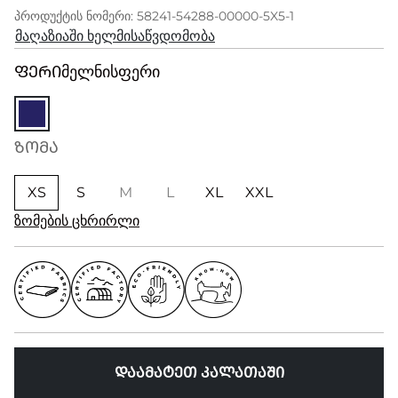
პროდუქტის ნომერი: 58241-54288-00000-5X5-1
მაღაზიაში ხელმისაწვდომობა
ᲤᲔᲠᲘ
მელნისფერი
ᲖᲝᲛᲐ
XS
S
M
L
XL
XXL
ზომების ცხრირლი
ᲓᲐᲐᲛᲐᲢᲔᲗ ᲙᲐᲚᲐᲗᲐᲨᲘ