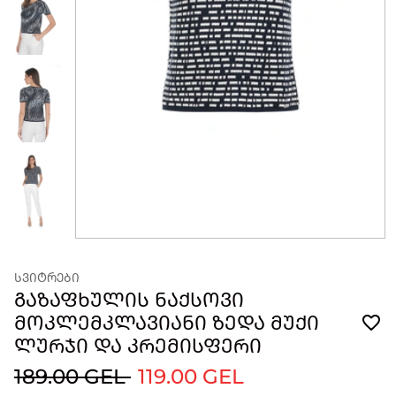
ᲡᲕᲘᲢᲠᲔᲑᲘ
ᲒᲐᲖᲐᲤᲮᲣᲚᲘᲡ ᲜᲐᲥᲡᲝᲕᲘ
ᲛᲝᲙᲚᲔᲛᲙᲚᲐᲕᲘᲐᲜᲘ ᲖᲔᲓᲐ ᲛᲣᲥᲘ
ᲚᲣᲠᲯᲘ ᲓᲐ ᲙᲠᲔᲛᲘᲡᲤᲔᲠᲘ
189.00 GEL
119.00 GEL