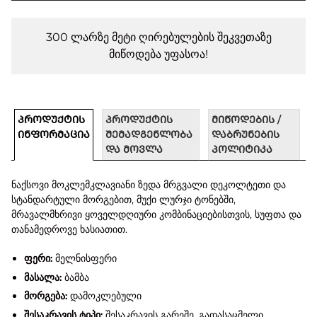
300 ლარზე მეტი ღირებულების შეკვეთაზე
მიწოდება უფასოა!
ᲞᲠᲝᲓᲣᲥᲢᲘᲡ
ᲞᲠᲝᲓᲣᲥᲢᲘᲡ
ᲛᲘᲬᲝᲓᲔᲑᲘᲡ /
ᲘᲜᲤᲝᲠᲛᲐᲪᲘᲐ
ᲨᲔᲛᲐᲓᲒᲔᲜᲚᲝᲑᲐ
ᲓᲐᲑᲠᲣᲜᲔᲑᲘᲡ
ᲓᲐ ᲛᲝᲕᲚᲐ
ᲞᲝᲚᲘᲢᲘᲙᲐ
ნაქსოვი მოკლემკლავიანი ზედა მრგვალი დეკოლტეთი და
სტანდარტული მორგებით, მუქი ლურჯი ტონებში,
მრავალმხრივი ყოველდღიური კომბინაციებისთვის, სუფთა და
თანამედროვე ხასიათით.
ფერი:
მელნისფერი
მასალა:
ბამბა
მორგება:
დამოკლებული
შესაკრავის ტიპი:
შესაკრავის გარეშე, გადასაცმელი