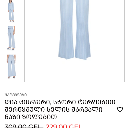
ᲨᲐᲠᲕᲚᲔᲑᲘ
ᲦᲘᲐ ᲪᲘᲡᲤᲔᲠᲘ, ᲡᲬᲝᲠᲘ ᲢᲔᲠᲤᲔᲑᲘᲗ
ᲨᲔᲠᲬᲧᲛᲣᲚᲘ ᲡᲔᲚᲘᲡ ᲨᲐᲠᲕᲐᲚᲘ
ᲜᲐᲖᲘ ᲖᲝᲚᲔᲑᲘᲗ
309.00 GEL
229.00 GEL