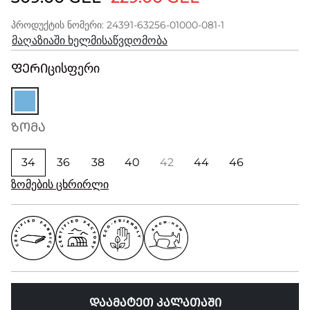
პროდუქტის ნომერი: 24391-63256-01000-081-1
მაღაზიაში ხელმისაწვდომობა
ᲤᲔᲠᲘ
ცისფერი
ᲖᲝᲛᲐ
34
36
38
40
42
44
46
ზომების ცხრირლი
ᲓᲐᲐᲛᲐᲢᲔᲗ ᲙᲐᲚᲐᲗᲐᲨᲘ