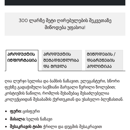
300 ლარზე მეტი ღირებულების შეკვეთაზე
მიწოდება უფასოა!
ᲞᲠᲝᲓᲣᲥᲢᲘᲡ
ᲞᲠᲝᲓᲣᲥᲢᲘᲡ
ᲛᲘᲬᲝᲓᲔᲑᲘᲡ /
ᲘᲜᲤᲝᲠᲛᲐᲪᲘᲐ
ᲨᲔᲛᲐᲓᲒᲔᲜᲚᲝᲑᲐ
ᲓᲐᲑᲠᲣᲜᲔᲑᲘᲡ
ᲓᲐ ᲛᲝᲕᲚᲐ
ᲞᲝᲚᲘᲢᲘᲙᲐ
ღია ლურჯი სელისა და ბამბის ნაზავით, ელეგანტური, სწორი
ფეხზე გადაჭიმული საქმიანი შარვალი წვრილი ზოლებით;
კოსტიუმის ნაწილი, რომლის შეხამებაც შესაძლებელია
კოლექციიდან შესაბამის ქურთუკთან და უსახელო ბლუზასთან.
ფერი:
ცისფერი
მასალა:
სელის ნაზავი
შესაკრავის ტიპი:
ჭრილი და დუგმის შესაკრავით