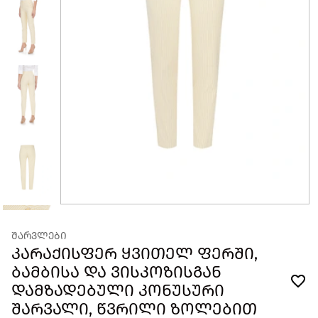
ᲨᲐᲠᲕᲚᲔᲑᲘ
ᲙᲐᲠᲐᲥᲘᲡᲤᲔᲠ ᲧᲕᲘᲗᲔᲚ ᲤᲔᲠᲨᲘ,
ᲑᲐᲛᲑᲘᲡᲐ ᲓᲐ ᲕᲘᲡᲙᲝᲖᲘᲡᲒᲐᲜ
ᲓᲐᲛᲖᲐᲓᲔᲑᲣᲚᲘ ᲙᲝᲜᲣᲡᲣᲠᲘ
ᲨᲐᲠᲕᲐᲚᲘ, ᲬᲕᲠᲘᲚᲘ ᲖᲝᲚᲔᲑᲘᲗ