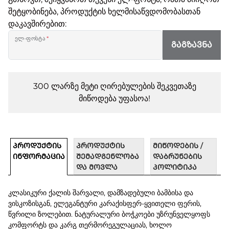
შეტყობინება, პროდუქტის ხელმისაწვდომობასთან
დაკავშირებით:
ელ-ფოსტა
*
ᲒᲐᲒᲖᲐᲕᲜᲐ
300 ლარზე მეტი ღირებულების შეკვეთაზე
მიწოდება უფასოა!
ᲞᲠᲝᲓᲣᲥᲢᲘᲡ
ᲞᲠᲝᲓᲣᲥᲢᲘᲡ
ᲛᲘᲬᲝᲓᲔᲑᲘᲡ /
ᲘᲜᲤᲝᲠᲛᲐᲪᲘᲐ
ᲨᲔᲛᲐᲓᲒᲔᲜᲚᲝᲑᲐ
ᲓᲐᲑᲠᲣᲜᲔᲑᲘᲡ
ᲓᲐ ᲛᲝᲕᲚᲐ
ᲞᲝᲚᲘᲢᲘᲙᲐ
კლასიკური ქალის შარვალი, დამზადებული ბამბისა და
ვისკოზისგან, ელეგანტური კარაქისფერ-ყვითელი ფერის,
წვრილი ზოლებით. ნატურალური ბოჭკოები უზრუნველყოფს
კომფორტს და კარგ თერმორეგულაციას, ხოლო