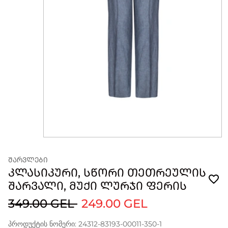
ᲨᲐᲠᲕᲚᲔᲑᲘ
ᲙᲚᲐᲡᲘᲙᲣᲠᲘ, ᲡᲬᲝᲠᲘ ᲗᲔᲗᲠᲔᲣᲚᲘᲡ
ᲨᲐᲠᲕᲐᲚᲘ, ᲛᲣᲥᲘ ᲚᲣᲠᲯᲘ ᲤᲔᲠᲘᲡ
349.00 GEL
249.00 GEL
პროდუქტის ნომერი: 24312-83193-00011-350-1