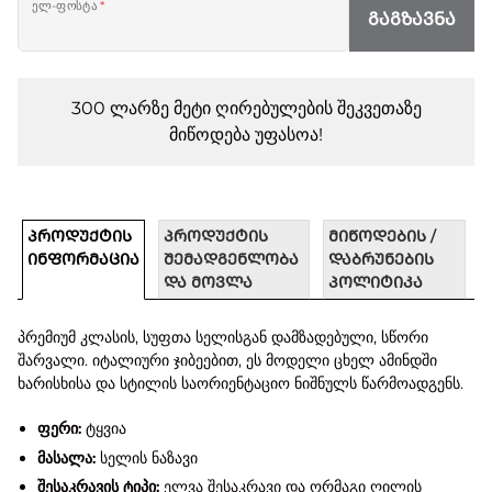
ელ-ფოსტა
*
ᲒᲐᲒᲖᲐᲕᲜᲐ
300 ლარზე მეტი ღირებულების შეკვეთაზე
მიწოდება უფასოა!
ᲞᲠᲝᲓᲣᲥᲢᲘᲡ
ᲞᲠᲝᲓᲣᲥᲢᲘᲡ
ᲛᲘᲬᲝᲓᲔᲑᲘᲡ /
ᲘᲜᲤᲝᲠᲛᲐᲪᲘᲐ
ᲨᲔᲛᲐᲓᲒᲔᲜᲚᲝᲑᲐ
ᲓᲐᲑᲠᲣᲜᲔᲑᲘᲡ
ᲓᲐ ᲛᲝᲕᲚᲐ
ᲞᲝᲚᲘᲢᲘᲙᲐ
პრემიუმ კლასის, სუფთა სელისგან დამზადებული, სწორი
შარვალი. იტალიური ჯიბეებით, ეს მოდელი ცხელ ამინდში
ხარისხისა და სტილის საორიენტაციო ნიშნულს წარმოადგენს.
ფერი:
ტყვია
მასალა:
სელის ნაზავი
შესაკრავის ტიპი:
ელვა შესაკრავი და ორმაგი ღილის