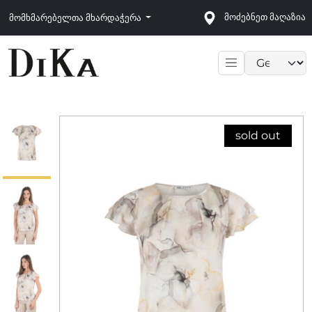
მოძებნეთ მაღაზია
მომხმარებელთა მხარდაჭერა
Language sele
sold out