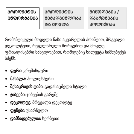
ᲞᲠᲝᲓᲣᲥᲢᲘᲡ
ᲞᲠᲝᲓᲣᲥᲢᲘᲡ
ᲛᲘᲬᲝᲓᲔᲑᲘᲡ /
ᲘᲜᲤᲝᲠᲛᲐᲪᲘᲐ
ᲨᲔᲛᲐᲓᲒᲔᲜᲚᲝᲑᲐ
ᲓᲐᲑᲠᲣᲜᲔᲑᲘᲡ
ᲓᲐ ᲛᲝᲕᲚᲐ
ᲞᲝᲚᲘᲢᲘᲙᲐ
რომანტიკული მოდელი ნაზი აკვარელის პრინტით, მრგვალი
დეკოლტეთი, რეგულარული მორგებით და მოკლე,
ფრიალისებრი სახელოებით, რომლებიც სილუეტს სიმსუბუქეს
სძენს.
ფერი:
კრემისფერი
მასალა:
პოლიესტერი
შესაკრავის ტიპი:
გადასაცმელი სტილი
ჯიბეები:
ჯიბეების გარეშე
დეკოლტე:
მრგვალი დეკოლტე
ფენები:
უსარჩულო
დამზადებულია:
სერბეთი