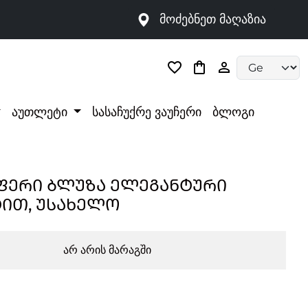
მოძებნეთ მაღაზია
Language selec
აუთლეტი
სასაჩუქრე ვაუჩერი
ბლოგი
ᲤᲔᲠᲘ ᲑᲚᲣᲖᲐ ᲔᲚᲔᲒᲐᲜᲢᲣᲠᲘ
ᲘᲗ, ᲣᲡᲐᲮᲔᲚᲝ
არ არის მარაგში