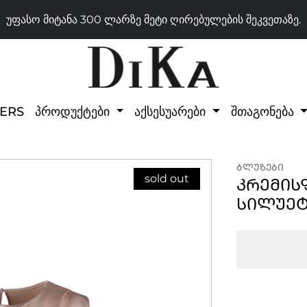
უფასო მიტანა 300 ლარზე მეტი ღირებულების შეკვეთაზე.
LERS
პროდუქტები
აქსესუარები
შთაგონება
ᲑᲚᲣᲖᲔᲑᲘ
sold out
ᲙᲠᲔᲛᲘᲡ
ᲡᲘᲚᲣᲔᲢ