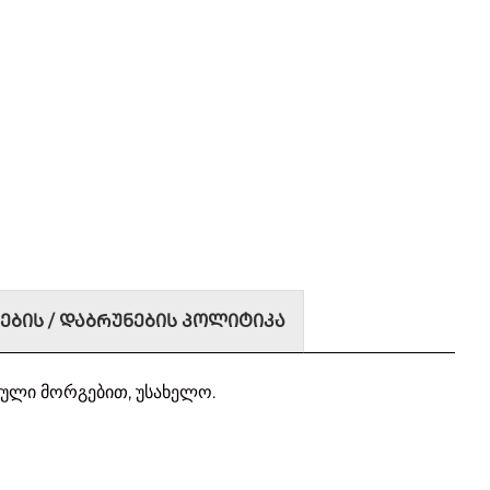
ᲔᲑᲘᲡ / ᲓᲐᲑᲠᲣᲜᲔᲑᲘᲡ ᲞᲝᲚᲘᲢᲘᲙᲐ
ული მორგებით, უსახელო.