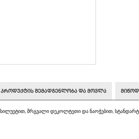
ᲞᲠᲝᲓᲣᲥᲢᲘᲡ ᲨᲔᲛᲐᲓᲒᲔᲜᲚᲝᲑᲐ ᲓᲐ ᲛᲝᲕᲚᲐ
ᲛᲘᲬᲝᲓ
 სილუეტით, მრგვალი დეკოლტეთი და ნაოჭებით, სტანდარტ