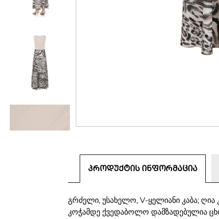
ᲞᲠᲝᲓᲣᲥᲢᲘᲡ ᲘᲜᲤᲝᲠᲛᲐᲪᲘᲐ
გრძელი, უსახელო, V-ყელიანი კაბა; ღია
კოჭამდე ქვედაბოლო დამზადებულია ცხ