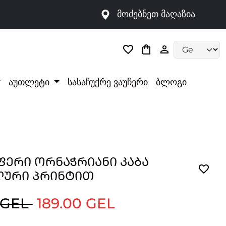
მოძებნეთ მაღაზია
Language selec
აუთლეტი
სასაჩუქრე ვაუჩერი
ბლოგი
ᲤᲔᲠᲘ ᲝᲠᲜᲐᲭᲠᲘᲐᲜᲘ ᲙᲐᲑᲐ
ᲣᲠᲘ ᲞᲠᲘᲜᲢᲘᲗ
 GEL
189.00 GEL