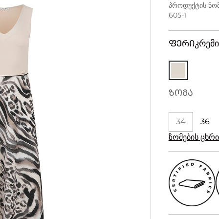
პროდუქტის ნომ
605-1
ᲤᲔᲠᲘ
კრემ
ᲖᲝᲛᲐ
34
36
ზომების ცხ