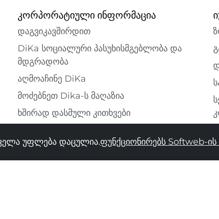
კორპორატიული ინფორმაცია
ი
დაგვიკავშირდით
ზ
DiKa სოციალური პასუხისმგებლობა და
გ
მდგრადობა
დ
აღმოაჩინე DiKa
ს
მოძებნეთ Dika-ს მაღაზია
ს
ხშირად დასმული კითხვები
კ
ყველა უფლება დაცულია.
ფუნქციონირებს Softweb-ი
34
36
38
40
42
44
46