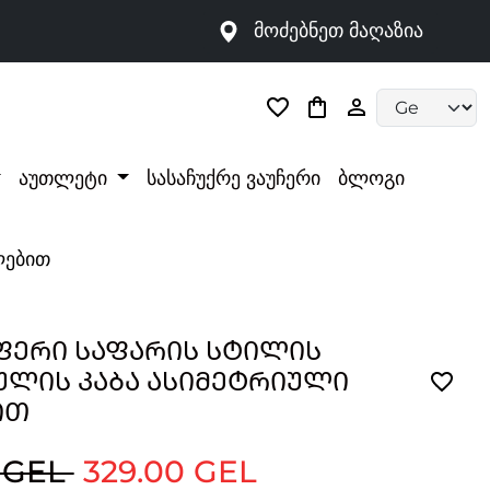
მოძებნეთ მაღაზია
Language selec
აუთლეტი
სასაჩუქრე ვაუჩერი
ბლოგი
ლებით
ᲤᲔᲠᲘ ᲡᲐᲤᲐᲠᲘᲡ ᲡᲢᲘᲚᲘᲡ
ᲚᲘᲡ ᲙᲐᲑᲐ ᲐᲡᲘᲛᲔᲢᲠᲘᲣᲚᲘ
ᲘᲗ
 GEL
329.00 GEL