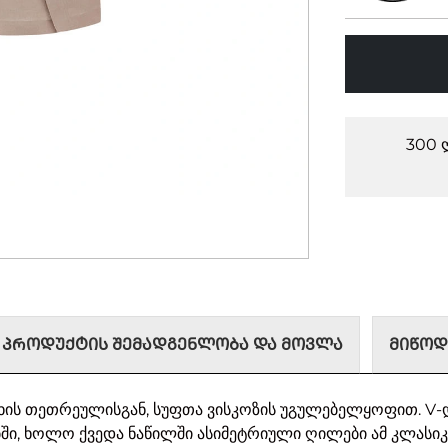
300 
ᲞᲠᲝᲓᲣᲥᲢᲘᲡ ᲨᲔᲛᲐᲓᲒᲔᲜᲚᲝᲑᲐ ᲓᲐ ᲛᲝᲕᲚᲐ
ᲛᲘᲬᲝᲓ
სხის თეთრეულისგან, სუფთა ვისკოზის უგულებელყოფით. 
ი, ხოლო ქვედა ნაწილში ასიმეტრიული ღილები ამ კლასი