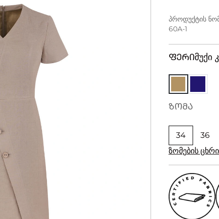
პროდუქტის ნომ
60A-1
ᲤᲔᲠᲘ
მუქი 
ᲖᲝᲛᲐ
34
36
ზომების ცხ