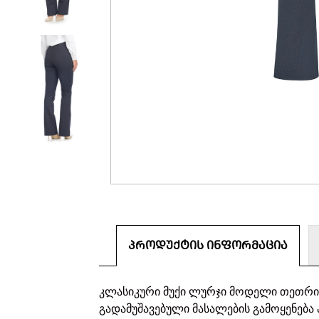
ᲞᲠᲝᲓᲣᲥᲢᲘᲡ ᲘᲜᲤᲝᲠᲛᲐᲪᲘᲐ
კლასიკური მუქი ლურჯი მოდელი თეთრი 
გადამუშავებული მასალების გამოყენება ა