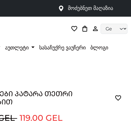
მოძებნეთ მაღაზია
Language selec
აუთლეტი
სასაჩუქრე ვაუჩერი
ბლოგი
ᲔᲑᲘ ᲞᲐᲢᲐᲠᲐ ᲗᲔᲗᲠᲘ
ᲑᲘᲗ
 GEL
119.00 GEL