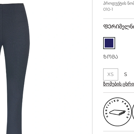
პროდუქტის ნომ
010-1
ᲤᲔᲠᲘ
მელნ
ᲖᲝᲛᲐ
XS
S
ზომების ცხ