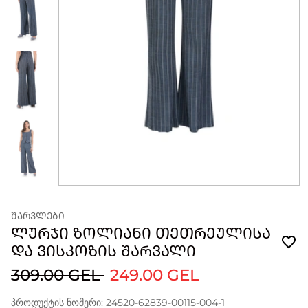
ᲨᲐᲠᲕᲚᲔᲑᲘ
ᲚᲣᲠᲯᲘ ᲖᲝᲚᲘᲐᲜᲘ ᲗᲔᲗᲠᲔᲣᲚᲘᲡᲐ
ᲓᲐ ᲕᲘᲡᲙᲝᲖᲘᲡ ᲨᲐᲠᲕᲐᲚᲘ
309.00 GEL
249.00 GEL
პროდუქტის ნომერი: 24520-62839-00115-004-1