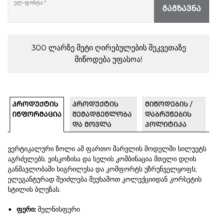
ელ-ფოსტა
*
ᲒᲐᲒᲖᲐᲕᲜᲐ
300 ლარზე მეტი ღირებულების შეკვეთაზე
მიწოდება უფასოა!
ᲞᲠᲝᲓᲣᲥᲢᲘᲡ
ᲞᲠᲝᲓᲣᲥᲢᲘᲡ
ᲛᲘᲬᲝᲓᲔᲑᲘᲡ /
ᲘᲜᲤᲝᲠᲛᲐᲪᲘᲐ
ᲨᲔᲛᲐᲓᲒᲔᲜᲚᲝᲑᲐ
ᲓᲐᲑᲠᲣᲜᲔᲑᲘᲡ
ᲓᲐ ᲛᲝᲕᲚᲐ
ᲞᲝᲚᲘᲢᲘᲙᲐ
ვერტიკალური ზოლი ამ ფართო შარვლის მოდელში სილუეტს
აგრძელებს. ვისკოზისა და სელის კომბინაცია მთელი დღის
განმავლობაში სიგრილესა და კომფორტს უზრუნველყოფს;
ელეგანტურად შეიძლება შეუხამოთ კოლექციიდან კორსეტის
სტილის ბლუზას.
ფერი:
მელნისფერი