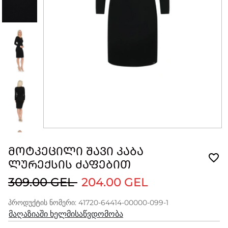
ᲛᲝᲢᲙᲔᲪᲘᲚᲘ ᲨᲐᲕᲘ ᲙᲐᲑᲐ
ᲚᲣᲠᲔᲥᲡᲘᲡ ᲫᲐᲤᲔᲑᲘᲗ
309.00 GEL
204.00 GEL
პროდუქტის ნომერი: 41720-64414-00000-099-1
მაღაზიაში ხელმისაწვდომობა