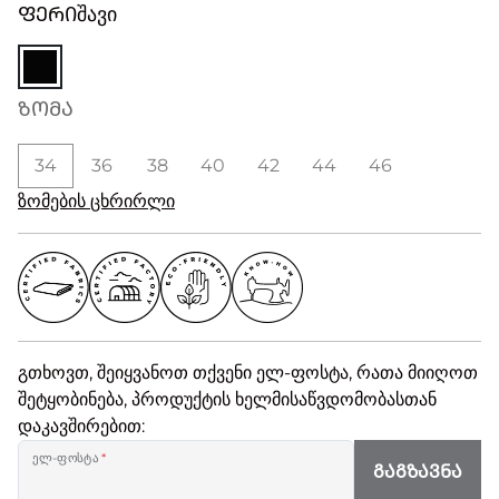
ᲤᲔᲠᲘ
შავი
ᲖᲝᲛᲐ
34
36
38
40
42
44
46
ზომების ცხრირლი
გთხოვთ, შეიყვანოთ თქვენი ელ-ფოსტა, რათა მიიღოთ
შეტყობინება, პროდუქტის ხელმისაწვდომობასთან
დაკავშირებით:
ელ-ფოსტა
*
ᲒᲐᲒᲖᲐᲕᲜᲐ