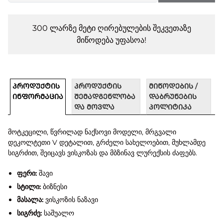
300 ლარზე მეტი ღირებულების შეკვეთაზე
მიწოდება უფასოა!
ᲞᲠᲝᲓᲣᲥᲢᲘᲡ
ᲞᲠᲝᲓᲣᲥᲢᲘᲡ
ᲛᲘᲬᲝᲓᲔᲑᲘᲡ /
ᲘᲜᲤᲝᲠᲛᲐᲪᲘᲐ
ᲨᲔᲛᲐᲓᲒᲔᲜᲚᲝᲑᲐ
ᲓᲐᲑᲠᲣᲜᲔᲑᲘᲡ
ᲓᲐ ᲛᲝᲕᲚᲐ
ᲞᲝᲚᲘᲢᲘᲙᲐ
მოტკეცილი, წვრილად ნაქსოვი მოდელი, მრგვალი
დეკოლტეთი V დეტალით, გრძელი სახელოებით, მუხლამდე
სიგრძით, შეიცავს ვისკოზას და მბზინავ ლურექსის ძაფებს.
ფერი:
შავი
სტილი:
ბიზნესი
მასალა:
ვისკოზის ნაზავი
სიგრძე:
საშუალო