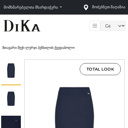
მოძებნეთ მაღაზია
მომხმარებელთა მხარდაჭერა
Language sele
მთავარი
›
მუქი ლურჯი პენსილის ქვედაბოლო
TOTAL LOOK