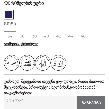
ᲤᲔᲠᲘ
მელნისფერი
ᲖᲝᲛᲐ
34
36
38
40
42
44
46
ზომების ცხრირლი
გთხოვთ, შეიყვანოთ თქვენი ელ-ფოსტა, რათა მიიღოთ
შეტყობინება, პროდუქტის ხელმისაწვდომობასთან
დაკავშირებით:
ელ-ფოსტა
*
ᲒᲐᲒᲖᲐᲕᲜᲐ