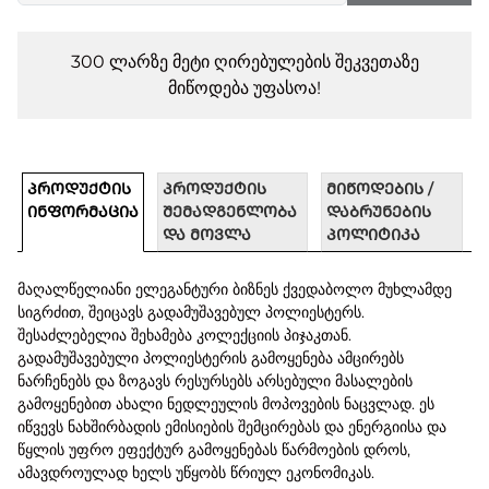
300 ლარზე მეტი ღირებულების შეკვეთაზე
მიწოდება უფასოა!
ᲞᲠᲝᲓᲣᲥᲢᲘᲡ
ᲞᲠᲝᲓᲣᲥᲢᲘᲡ
ᲛᲘᲬᲝᲓᲔᲑᲘᲡ /
ᲘᲜᲤᲝᲠᲛᲐᲪᲘᲐ
ᲨᲔᲛᲐᲓᲒᲔᲜᲚᲝᲑᲐ
ᲓᲐᲑᲠᲣᲜᲔᲑᲘᲡ
ᲓᲐ ᲛᲝᲕᲚᲐ
ᲞᲝᲚᲘᲢᲘᲙᲐ
მაღალწელიანი ელეგანტური ბიზნეს ქვედაბოლო მუხლამდე
სიგრძით, შეიცავს გადამუშავებულ პოლიესტერს.
შესაძლებელია შეხამება კოლექციის პიჯაკთან.
გადამუშავებული პოლიესტერის გამოყენება ამცირებს
ნარჩენებს და ზოგავს რესურსებს არსებული მასალების
გამოყენებით ახალი ნედლეულის მოპოვების ნაცვლად. ეს
იწვევს ნახშირბადის ემისიების შემცირებას და ენერგიისა და
წყლის უფრო ეფექტურ გამოყენებას წარმოების დროს,
ამავდროულად ხელს უწყობს წრიულ ეკონომიკას.