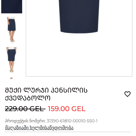
ᲛᲣᲥᲘ ᲚᲣᲠᲯᲘ ᲞᲔᲜᲡᲘᲚᲘᲡ
ᲥᲕᲔᲓᲐᲑᲝᲚᲝ
229.00 GEL
159.00 GEL
პროდუქტის ნომერი: 31390-61810-00010-550-1
მაღაზიაში ხელმისაწვდომობა