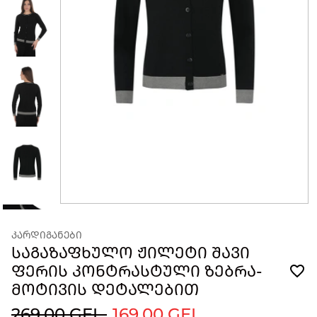
ᲙᲐᲠᲓᲘᲒᲐᲜᲔᲑᲘ
ᲡᲐᲒᲐᲖᲐᲤᲮᲣᲚᲝ ᲟᲘᲚᲔᲢᲘ ᲨᲐᲕᲘ
ᲤᲔᲠᲘᲡ ᲙᲝᲜᲢᲠᲐᲡᲢᲣᲚᲘ ᲖᲔᲑᲠᲐ-
ᲛᲝᲢᲘᲕᲘᲡ ᲓᲔᲢᲐᲚᲔᲑᲘᲗ
269.00 GEL
169.00 GEL