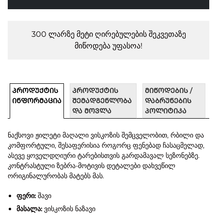
300 ლარზე მეტი ღირებულების შეკვეთაზე
მიწოდება უფასოა!
ᲞᲠᲝᲓᲣᲥᲢᲘᲡ
ᲞᲠᲝᲓᲣᲥᲢᲘᲡ
ᲛᲘᲬᲝᲓᲔᲑᲘᲡ /
ᲘᲜᲤᲝᲠᲛᲐᲪᲘᲐ
ᲨᲔᲛᲐᲓᲒᲔᲜᲚᲝᲑᲐ
ᲓᲐᲑᲠᲣᲜᲔᲑᲘᲡ
ᲓᲐ ᲛᲝᲕᲚᲐ
ᲞᲝᲚᲘᲢᲘᲙᲐ
ნაქსოვი ჟილეტი მაღალი ვისკოზის შემცველობით, რბილი და
კომფორტული, შესაფერისია როგორც ფენებად ჩასაცმელად,
ასევე ყოველდღიური ტარებისთვის გარდამავალ სეზონებზე.
კონტრასტული ზებრა-მოტივის დეტალები დახვეწილ
ორიგინალურობას მატებს მას.
ფერი:
შავი
მასალა:
ვისკოზის ნაზავი