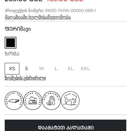
პროდუქტის ნომერი: 59051-74195-00000-099-1
მაღაზიაში ხელმისაწვდომობა
ᲤᲔᲠᲘ
შავი
ᲖᲝᲛᲐ
XS
S
M
L
XL
XXL
ზომების ცხრირლი
ᲓᲐᲐᲛᲐᲢᲔᲗ ᲙᲐᲚᲐᲗᲐᲨᲘ