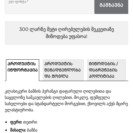
ელ-ფოსტა
*
ᲒᲐᲒᲖᲐᲕᲜᲐ
300 ლარზე მეტი ღირებულების შეკვეთაზე
მიწოდება უფასოა!
ᲞᲠᲝᲓᲣᲥᲢᲘᲡ
ᲞᲠᲝᲓᲣᲥᲢᲘᲡ
ᲛᲘᲬᲝᲓᲔᲑᲘᲡ /
ᲘᲜᲤᲝᲠᲛᲐᲪᲘᲐ
ᲨᲔᲛᲐᲓᲒᲔᲜᲚᲝᲑᲐ
ᲓᲐᲑᲠᲣᲜᲔᲑᲘᲡ
ᲓᲐ ᲛᲝᲕᲚᲐ
ᲞᲝᲚᲘᲢᲘᲙᲐ
კლასიკური ბამბის პერანგი დაფარული ღილებითა და
საყელოზე სამკაულების ღილებით, მოკლე, ფუმფულა
სახელოები და სტანდარტული მორგებით, ქსოვილს აქვს მცირე
ელასტიურობა.
ფერი:
თეთრი
მასალა:
ბამბა