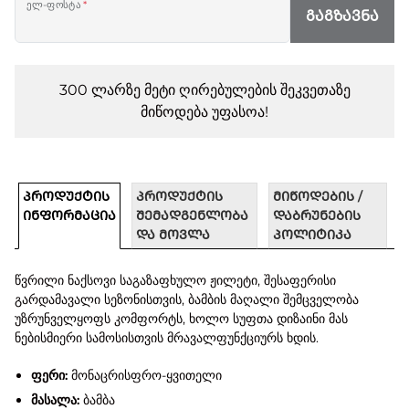
ელ-ფოსტა
*
ᲒᲐᲒᲖᲐᲕᲜᲐ
300 ლარზე მეტი ღირებულების შეკვეთაზე
მიწოდება უფასოა!
ᲞᲠᲝᲓᲣᲥᲢᲘᲡ
ᲞᲠᲝᲓᲣᲥᲢᲘᲡ
ᲛᲘᲬᲝᲓᲔᲑᲘᲡ /
ᲘᲜᲤᲝᲠᲛᲐᲪᲘᲐ
ᲨᲔᲛᲐᲓᲒᲔᲜᲚᲝᲑᲐ
ᲓᲐᲑᲠᲣᲜᲔᲑᲘᲡ
ᲓᲐ ᲛᲝᲕᲚᲐ
ᲞᲝᲚᲘᲢᲘᲙᲐ
წვრილი ნაქსოვი საგაზაფხულო ჟილეტი, შესაფერისი
გარდამავალი სეზონისთვის, ბამბის მაღალი შემცველობა
უზრუნველყოფს კომფორტს, ხოლო სუფთა დიზაინი მას
ნებისმიერი სამოსისთვის მრავალფუნქციურს ხდის.
ფერი:
მონაცრისფრო-ყვითელი
მასალა:
ბამბა