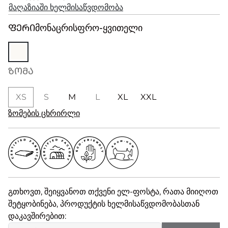
მაღაზიაში ხელმისაწვდომობა
ᲤᲔᲠᲘ
მონაცრისფრო-ყვითელი
ᲖᲝᲛᲐ
XS
S
M
L
XL
XXL
ზომების ცხრირლი
გთხოვთ, შეიყვანოთ თქვენი ელ-ფოსტა, რათა მიიღოთ
შეტყობინება, პროდუქტის ხელმისაწვდომობასთან
დაკავშირებით: