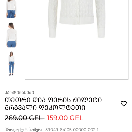
ᲙᲐᲠᲓᲘᲒᲐᲜᲔᲑᲘ
ᲗᲔᲗᲠᲘ ᲦᲘᲐ ᲤᲔᲠᲘᲡ ᲟᲘᲚᲔᲢᲘ
ᲛᲠᲒᲕᲐᲚᲘ ᲓᲔᲙᲝᲚᲢᲔᲗᲘ
269.00 GEL
159.00 GEL
პროდუქტის ნომერი: 59049-64105-00000-002-1