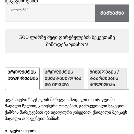
დაკავშირებით:
ელ-ფოსტა
*
ᲒᲐᲒᲖᲐᲕᲜᲐ
300 ლარზე მეტი ღირებულების შეკვეთაზე
მიწოდება უფასოა!
ᲞᲠᲝᲓᲣᲥᲢᲘᲡ
ᲞᲠᲝᲓᲣᲥᲢᲘᲡ
ᲛᲘᲬᲝᲓᲔᲑᲘᲡ /
ᲘᲜᲤᲝᲠᲛᲐᲪᲘᲐ
ᲨᲔᲛᲐᲓᲒᲔᲜᲚᲝᲑᲐ
ᲓᲐᲑᲠᲣᲜᲔᲑᲘᲡ
ᲓᲐ ᲛᲝᲕᲚᲐ
ᲞᲝᲚᲘᲢᲘᲙᲐ
კლასიკური ზაფხულის შარვლის მოდელი თეთრ ფერში,
მაღალი წელით, კონუსური ტოტებით, გამოკვეთილი ნაკეცით,
ქამრის მარყუჟებით და იტალიური ჯიბეებით. ქსოვილი შეიცავს
მაღალი პროცენტით ბამბას.
ფერი:
თეთრი