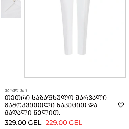
ᲨᲐᲠᲕᲚᲔᲑᲘ
ᲗᲔᲗᲠᲘ ᲡᲐᲖᲐᲤᲮᲣᲚᲝ ᲨᲐᲠᲕᲐᲚᲘ
ᲒᲐᲛᲝᲙᲕᲔᲗᲘᲚᲘ ᲜᲐᲙᲔᲪᲘᲗ ᲓᲐ
ᲛᲐᲦᲐᲚᲘ ᲬᲔᲚᲘᲗ.
329.00 GEL
229.00 GEL