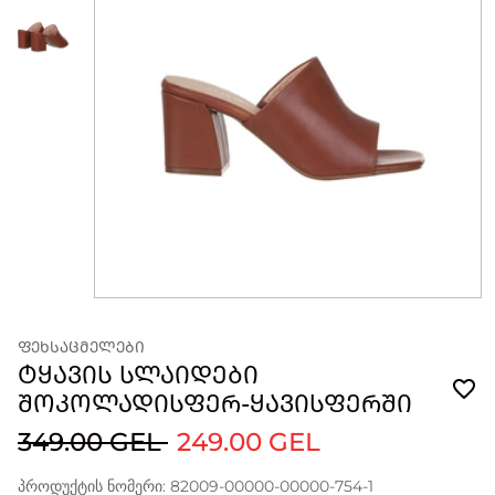
ᲤᲔᲮᲡᲐᲪᲛᲔᲚᲔᲑᲘ
ᲢᲧᲐᲕᲘᲡ ᲡᲚᲐᲘᲓᲔᲑᲘ
ᲨᲝᲙᲝᲚᲐᲓᲘᲡᲤᲔᲠ-ᲧᲐᲕᲘᲡᲤᲔᲠᲨᲘ
349.00 GEL
249.00 GEL
პროდუქტის ნომერი: 82009-00000-00000-754-1