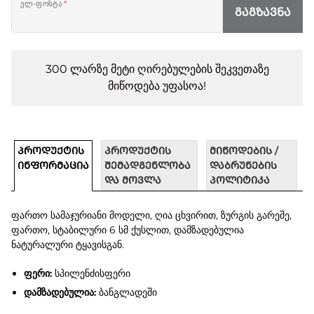
ელ-ფოსტა
*
ᲒᲐᲒᲖᲐᲕᲜᲐ
300 ლარზე მეტი ღირებულების შეკვეთაზე
მიწოდება უფასოა!
ᲞᲠᲝᲓᲣᲥᲢᲘᲡ
ᲞᲠᲝᲓᲣᲥᲢᲘᲡ
ᲛᲘᲬᲝᲓᲔᲑᲘᲡ /
ᲘᲜᲤᲝᲠᲛᲐᲪᲘᲐ
ᲨᲔᲛᲐᲓᲒᲔᲜᲚᲝᲑᲐ
ᲓᲐᲑᲠᲣᲜᲔᲑᲘᲡ
ᲓᲐ ᲛᲝᲕᲚᲐ
ᲞᲝᲚᲘᲢᲘᲙᲐ
ფართო სამაჯურიანი მოდელი, ღია ცხვირით, ზურგის გარეშე,
ფართო, სტაბილური 6 სმ ქუსლით, დამზადებულია
ნატურალური ტყავისგან.
ფერი:
სპილენძისფერი
დამზადებულია:
ბანგლადეში