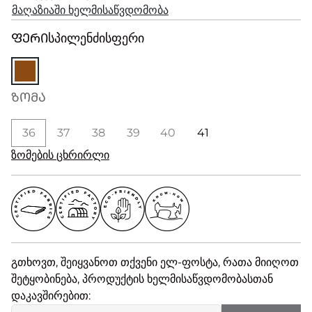
მაღაზიაში ხელმისაწვდომობა
ᲤᲔᲠᲘ
სპილენძისფერი
ᲖᲝᲛᲐ
36
37
38
39
40
41
ზომების ცხრირლი
გთხოვთ, შეიყვანოთ თქვენი ელ-ფოსტა, რათა მიიღოთ
შეტყობინება, პროდუქტის ხელმისაწვდომობასთან
დაკავშირებით: