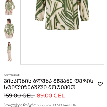
ᲑᲚᲣᲖᲔᲑᲘ
ᲕᲘᲡᲙᲝᲖᲘᲡ ᲑᲚᲣᲖᲐ ᲛᲬᲕᲐᲜᲔ ᲤᲔᲠᲘᲡ
ᲡᲢᲘᲚᲘᲖᲔᲑᲣᲚᲘ ᲛᲝᲢᲘᲕᲘᲗ
159.00 GEL
89.00 GEL
პროდუქტის ნომერი: 55635-52007-19344-901-1