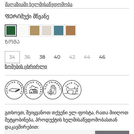
მაღაზიაში ხელმისაწვდომობა
ᲤᲔᲠᲘ
მუქი მწვანე
ᲖᲝᲛᲐ
34
36
38
40
42
44
46
ზომების ცხრირლი
გთხოვთ, შეიყვანოთ თქვენი ელ-ფოსტა, რათა მიიღოთ
შეტყობინება, პროდუქტის ხელმისაწვდომობასთან
დაკავშირებით: