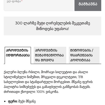
ელ-ფოსტა
*
ᲒᲐᲒᲖᲐᲕᲜᲐ
300 ლარზე მეტი ღირებულების შეკვეთაზე
მიწოდება უფასოა!
ᲞᲠᲝᲓᲣᲥᲢᲘᲡ
ᲞᲠᲝᲓᲣᲥᲢᲘᲡ
ᲛᲘᲬᲝᲓᲔᲑᲘᲡ /
ᲘᲜᲤᲝᲠᲛᲐᲪᲘᲐ
ᲨᲔᲛᲐᲓᲒᲔᲜᲚᲝᲑᲐ
ᲓᲐᲑᲠᲣᲜᲔᲑᲘᲡ
ᲓᲐ ᲛᲝᲕᲚᲐ
ᲞᲝᲚᲘᲢᲘᲙᲐ
ქალური ბლუზა რბილი, მოძრავი სილუეტით და ახალი
სტილიზებული ნიმუშით, მრგვალი დეკოლტეთი, 7/8
სახელოებით და სტანდარტული მორგებით. მწვანე ფერის
პალიტრა სიმსუბუქეს და გაზაფხულის განწყობას მატებს.
ძირითადი ქსოვილი: 100% ვისკოზა.
ფერი:
მუქი მწვანე