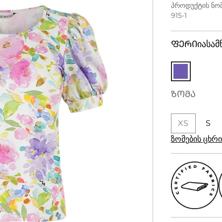
პროდუქტის ნომ
915-1
ᲤᲔᲠᲘ
იასამ
ᲖᲝᲛᲐ
XS
S
ზომების ცხ