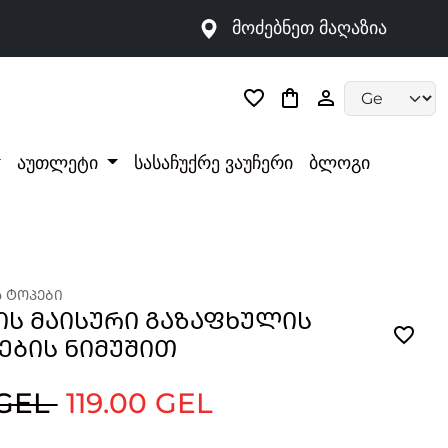
მოძებნეთ მაღაზია
Language selec
აუთლეტი
სასაჩუქრე ვაუჩერი
ბლოგი
Ა ᲢᲝᲞᲔᲑᲘ
ᲘᲡ ᲛᲐᲘᲡᲣᲠᲘ ᲒᲐᲖᲐᲤᲮᲣᲚᲘᲡ
ᲔᲑᲘᲡ ᲜᲘᲛᲣᲨᲘᲗ
 GEL
119.00 GEL