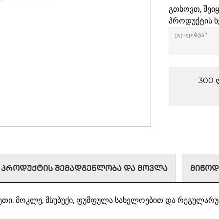
გთხოვთ, შეი
პროდუქტის ხ
ელ-ფოსტა
*
300 
ᲞᲠᲝᲓᲣᲥᲢᲘᲡ ᲨᲔᲛᲐᲓᲒᲔᲜᲚᲝᲑᲐ ᲓᲐ ᲛᲝᲕᲚᲐ
ᲛᲘᲬᲝᲓ
, მოკლე, მსუბუქი, ფუმფულა სახელოებით და რეგულარული