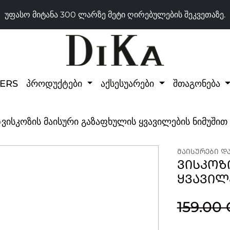
უფასო მიტანა 300 ლარზე მეტი ღირებულების შეკვეთაზე.
LERS
პროდუქტები
აქსესუარები
შთაგონება
›
ვისკოზის მაისური გაზაფხულის ყვავილების ნიმუშით
ᲛᲐᲘᲡᲣᲠᲔᲑᲘ Დ
ᲕᲘᲡᲙᲝᲖ
ᲧᲕᲐᲕᲘᲚ
159.00