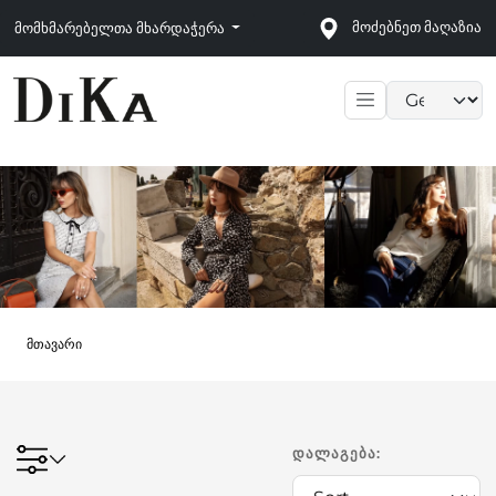
მოძებნეთ მაღაზია
მომხმარებელთა მხარდაჭერა
Language sele
მთავარი
ᲓᲐᲚᲐᲒᲔᲑᲐ: